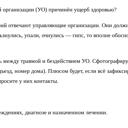
ей организации (УО) причинён ущерб здоровью?
ий отвечают управляющие организации. Они должн
льзнулись, упали, очнулись — гипс, то вполне обос
язь между травмой и бездействием УО. Сфотографиру
езд, номер дома). Плюсом будет, если всё зафикси
росите у них контакты.
ждениях, диагнозе и назначенном лечении.